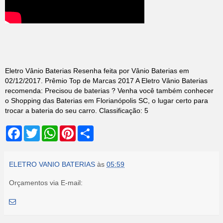
Eletro Vânio Baterias
Resenha feita por
Vânio Baterias
em
02
/12/2017
.
Prêmio Top de Marcas 2017
A Eletro Vânio Baterias
recomenda: Precisou de baterias ? Venha você também conhecer
o Shopping das Baterias em Florianópolis SC, o lugar certo para
trocar a bateria do seu carro.
Classificação:
5
F
T
W
P
S
a
w
h
i
h
c
i
a
n
a
e
t
t
t
r
b
t
s
e
e
ELETRO VANIO BATERIAS
às
05:59
o
e
A
r
o
r
p
e
Orçamentos via E-mail:
k
p
s
t