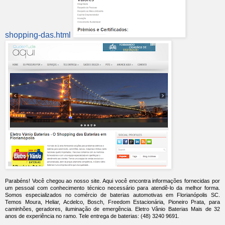
shopping-das.html
Parabéns! Você chegou ao nosso site. Aqui você encontra informações fornecidas por
um pessoal com conhecimento técnico necessário para atendê-lo da melhor forma.
Somos especializados no comércio de baterias automotivas em Florianópolis SC.
Temos Moura, Heliar, Acdelco, Bosch, Freedom Estacionária, Pioneiro Prata, para
caminhões, geradores, iluminação de emergência. Eletro Vânio Baterias Mais de 32
anos de experiência no ramo. Tele entrega de baterias: (48) 3240 9691.