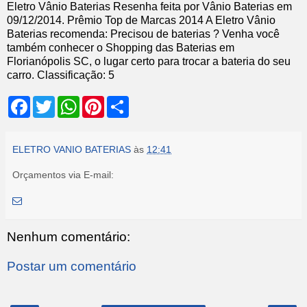
Eletro Vânio Baterias
Resenha feita por
Vânio Baterias
em
09/12/2014
.
Prêmio Top de Marcas 2014
A Eletro Vânio
Baterias recomenda: Precisou de baterias ? Venha você
também conhecer o Shopping das Baterias em
Florianópolis SC, o lugar certo para trocar a bateria do seu
carro.
Classificação:
5
F
T
W
P
S
a
w
h
i
h
c
i
a
n
a
e
t
t
t
r
b
t
s
e
e
ELETRO VANIO BATERIAS
às
12:41
o
e
A
r
o
r
p
e
Orçamentos via E-mail:
k
p
s
t
Nenhum comentário:
Postar um comentário