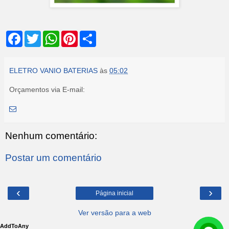
F
T
W
P
S
a
w
h
i
h
c
i
a
n
a
e
t
t
t
r
b
t
s
e
e
ELETRO VANIO BATERIAS
às
05:02
o
e
A
r
o
r
p
e
Orçamentos via E-mail:
k
p
s
t
Nenhum comentário:
Postar um comentário
‹
›
Página inicial
Ver versão para a web
AddToAny