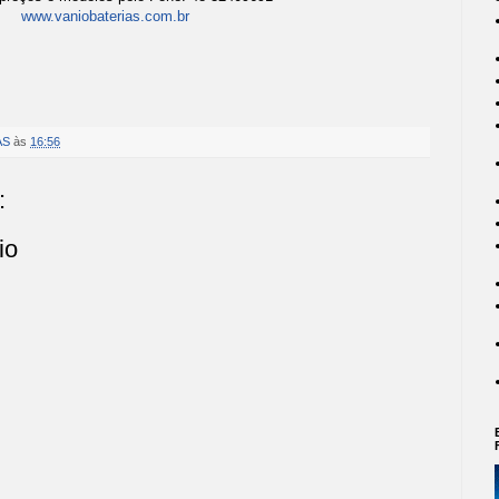
www.vaniobaterias.com.br
AS
às
16:56
:
io