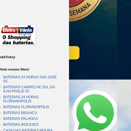
AddToAny
Visite nossos Sites!
BATERIAS 24 HORAS SAO JOSE
SC
BATERIAS CAMPECHE SUL DA
ILHA FPOLIS SC
BATERIAS 24 HORAS
FLORIANOPOLIS
BATERIAS FLORIANOPOLIS
BATERIAS BIGUACU
BATERIAS PALHOCA
BATERIAS INGLESES
CASA DAS BATERIAS MOURA