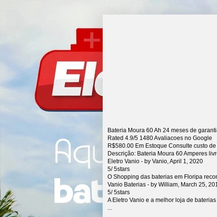
Bateria Moura 60 Ah 24 meses de garant
Rated
4.9
/5
1480
Avaliacoes no Google
R$
580.00
Em Estoque Consulte custo de
Descrição:
Bateria Moura 60 Amperes liv
Eletro Vanio
- by
Vanio
,
April 1, 2020
5
/
5
stars
O Shopping das baterias em Floripa rec
Vanio Baterias
- by
William
,
March 25, 20
5
/
5
stars
A Eletro Vanio e a melhor loja de bateria
...