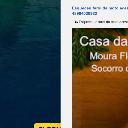
Esqueceu farol da moto aces
48984030932
🛵 Esqueceu o farol da moto aceso