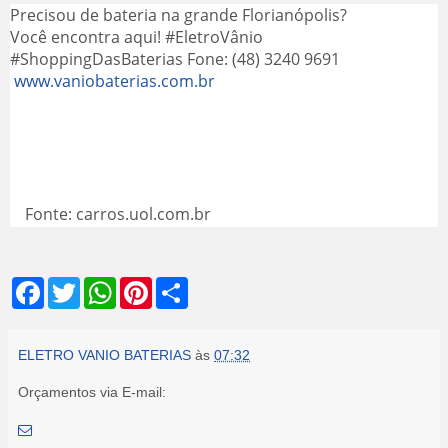
Precisou de bateria na grande Florianópolis?
Você encontra aqui! #EletroVânio
#ShoppingDasBaterias Fone: (48) 3240 9691
www.vaniobaterias.com.br
Fonte: carros.uol.com.br
F
T
W
P
S
a
w
h
i
h
c
i
a
n
a
e
t
t
t
r
b
t
s
e
e
ELETRO VANIO BATERIAS
às
07:32
o
e
A
r
o
r
p
e
Orçamentos via E-mail:
k
p
s
t