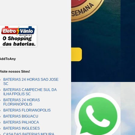
AddToAny
Visite nossos Sites!
BATERIAS 24 HORAS SAO JOSE
SC
BATERIAS CAMPECHE SUL DA
ILHA FPOLIS SC
BATERIAS 24 HORAS
FLORIANOPOLIS
BATERIAS FLORIANOPOLIS
BATERIAS BIGUACU
BATERIAS PALHOCA
BATERIAS INGLESES
CASA DAS BATERIAS MOURA