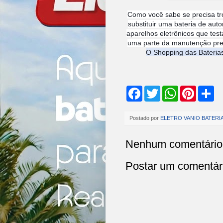
Como você sabe se precisa tro
substituir uma bateria de aut
aparelhos eletrônicos que test
uma parte da manutenção preve
O Shopping das Bateria
F
T
W
P
S
a
w
h
i
h
c
i
a
n
a
e
t
t
t
r
Postado por
ELETRO VANIO BATERI
b
t
s
e
e
o
e
A
r
o
r
p
e
Nenhum comentário
k
p
s
t
Postar um comentár