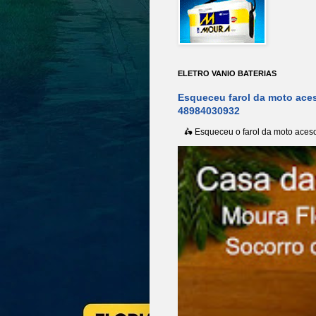
ELETRO VANIO BATERIAS
Esqueceu farol da moto aces
48984030932
🛵 Esqueceu o farol da moto aceso