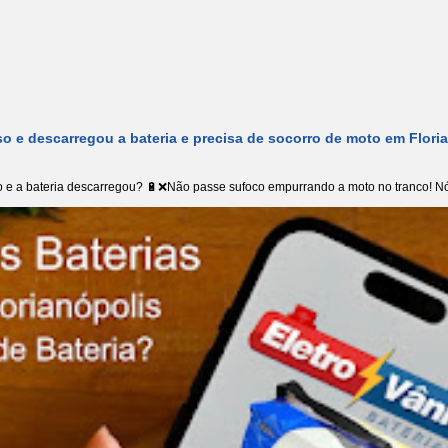
o e descarregou a bateria e precisa de socorro de moto em Flori
 e a bateria descarregou? 🔋❌Não passe sufoco empurrando a moto no tranco! Nó