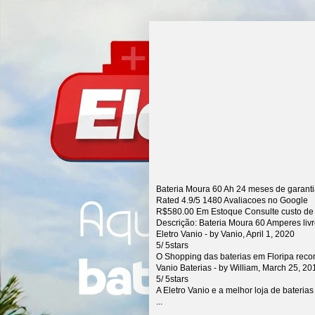
Bateria Moura 60 Ah 24 meses de garant
Rated
4.9
/5
1480
Avaliacoes no Google
R$
580.00
Em Estoque Consulte custo de
Descrição:
Bateria Moura 60 Amperes liv
Eletro Vanio
- by
Vanio
,
April 1, 2020
5
/
5
stars
O Shopping das baterias em Floripa rec
Vanio Baterias
- by
William
,
March 25, 20
5
/
5
stars
A Eletro Vanio e a melhor loja de bateria
...