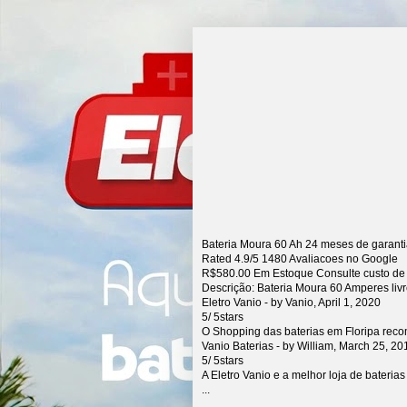
Bateria Moura 60 Ah 24 meses de garant
Rated
4.9
/5
1480
Avaliacoes no Google
R$
580.00
Em Estoque Consulte custo de
Descrição:
Bateria Moura 60 Amperes liv
Eletro Vanio
- by
Vanio
,
April 1, 2020
5
/
5
stars
O Shopping das baterias em Floripa rec
Vanio Baterias
- by
William
,
March 25, 20
5
/
5
stars
A Eletro Vanio e a melhor loja de bateria
...