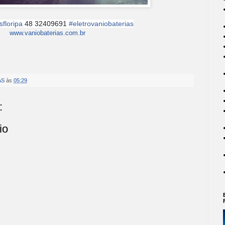
sfloripa
48 32409691
#eletrovaniobaterias
www.vaniobaterias.com.br
AS
às
05:29
:
io