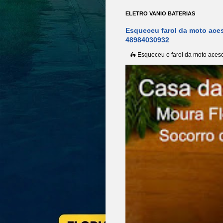
ELETRO VANIO BATERIAS
Esqueceu farol da moto aces
48984030932
🛵 Esqueceu o farol da moto aceso