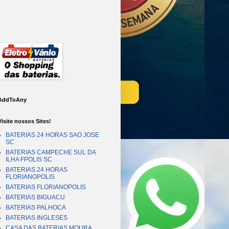
AddToAny
Visite nossos Sites!
BATERIAS 24 HORAS SAO JOSE
SC
BATERIAS CAMPECHE SUL DA
ILHA FPOLIS SC
BATERIAS 24 HORAS
FLORIANOPOLIS
BATERIAS FLORIANOPOLIS
BATERIAS BIGUACU
BATERIAS PALHOCA
BATERIAS INGLESES
CASA DAS BATERIAS MOURA