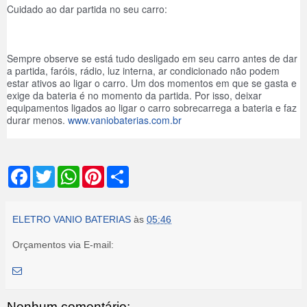
Cuidado ao dar partida no seu carro:
Sempre observe se está tudo desligado em seu carro antes de dar 
a partida, faróis, rádio, luz interna, ar condicionado não podem 
estar ativos ao ligar o carro. Um dos momentos em que se gasta e 
exige da bateria é no momento da partida. Por isso, deixar 
equipamentos ligados ao ligar o carro sobrecarrega a bateria e faz 
durar menos. 
www.vaniobaterias.com.br
F
T
W
P
S
a
w
h
i
h
c
i
a
n
a
e
t
t
t
r
b
t
s
e
e
ELETRO VANIO BATERIAS
às
05:46
o
e
A
r
o
r
p
e
Orçamentos via E-mail:
k
p
s
t
Nenhum comentário: