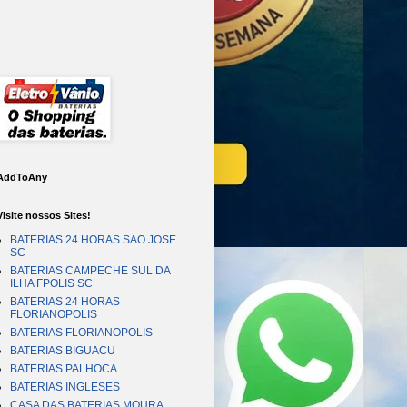
AddToAny
Visite nossos Sites!
BATERIAS 24 HORAS SAO JOSE
SC
BATERIAS CAMPECHE SUL DA
ILHA FPOLIS SC
BATERIAS 24 HORAS
FLORIANOPOLIS
BATERIAS FLORIANOPOLIS
BATERIAS BIGUACU
BATERIAS PALHOCA
BATERIAS INGLESES
CASA DAS BATERIAS MOURA