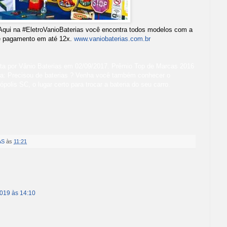
 Aqui na #EletroVanioBaterias você encontra todos modelos com a
e pagamento em até 12x.
www.vaniobaterias.com.br
ta por
Vânio Baterias
em 02
/09/2017
.
Prêmio Top de Marcas 2016
da: Precisou de baterias ? Venha você também conhecer o
polis SC, o lugar certo para trocar a bateria do seu carro.
AS
às
11:21
2019 às 14:10