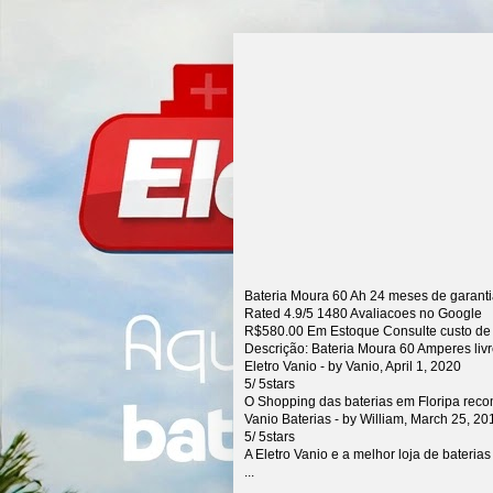
Bateria Moura 60 Ah 24 meses de garant
Rated
4.9
/5
1480
Avaliacoes no Google
R$
580.00
Em Estoque Consulte custo de
Descrição:
Bateria Moura 60 Amperes liv
Eletro Vanio
- by
Vanio
,
April 1, 2020
5
/
5
stars
O Shopping das baterias em Floripa rec
Vanio Baterias
- by
William
,
March 25, 20
5
/
5
stars
A Eletro Vanio e a melhor loja de bateria
...