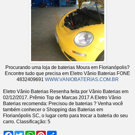
Procurando uma loja de baterias Moura em Florianópolis?
Encontre tudo que precisa em Eletro Vânio Baterias FONE
4832409691
WWW.VANIOBATERIAS.COM.BR
Eletro Vânio Baterias
Resenha feita por
Vânio Baterias
em
02
/12/2017
.
Prêmio Top de Marcas 2017
A Eletro Vânio
Baterias recomenda: Precisou de baterias ? Venha você
também conhecer o Shopping das Baterias em
Florianópolis SC, o lugar certo para trocar a bateria do seu
carro.
Classificação:
5
F
T
W
P
S