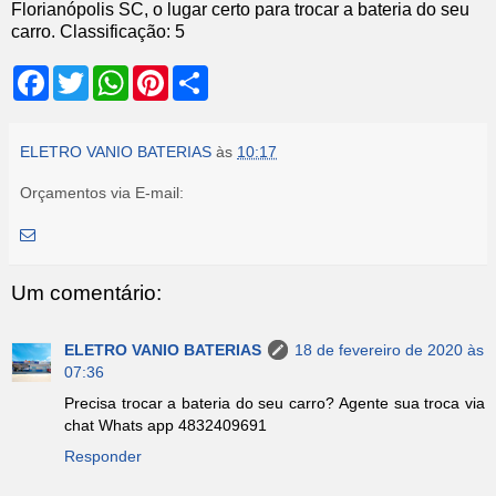
Florianópolis SC, o lugar certo para trocar a bateria do seu
carro.
Classificação:
5
F
T
W
P
S
a
w
h
i
h
c
i
a
n
a
e
t
t
t
r
b
t
s
e
e
ELETRO VANIO BATERIAS
às
10:17
o
e
A
r
o
r
p
e
Orçamentos via E-mail:
k
p
s
t
Um comentário:
ELETRO VANIO BATERIAS
18 de fevereiro de 2020 às
07:36
Precisa trocar a bateria do seu carro? Agente sua troca via
chat Whats app 4832409691
Responder