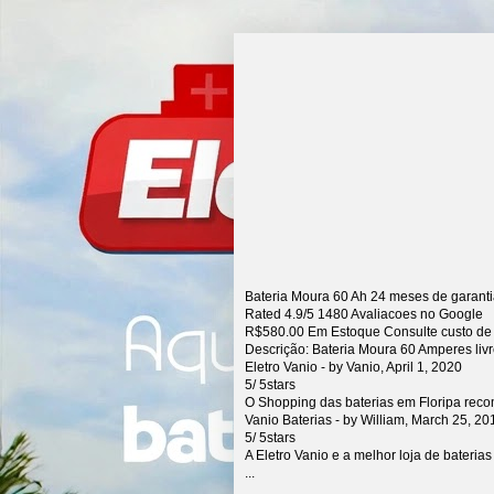
Bateria Moura 60 Ah 24 meses de garant
Rated
4.9
/5
1480
Avaliacoes no Google
R$
580.00
Em Estoque Consulte custo de
Descrição:
Bateria Moura 60 Amperes liv
Eletro Vanio
- by
Vanio
,
April 1, 2020
5
/
5
stars
O Shopping das baterias em Floripa rec
Vanio Baterias
- by
William
,
March 25, 20
5
/
5
stars
A Eletro Vanio e a melhor loja de bateria
...