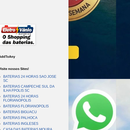
AddToAny
Visite nossos Sites!
BATERIAS 24 HORAS SAO JOSE
SC
BATERIAS CAMPECHE SUL DA
ILHA FPOLIS SC
BATERIAS 24 HORAS
FLORIANOPOLIS
BATERIAS FLORIANOPOLIS
BATERIAS BIGUACU
BATERIAS PALHOCA
BATERIAS INGLESES
CASA DAS BATERIAS MOURA