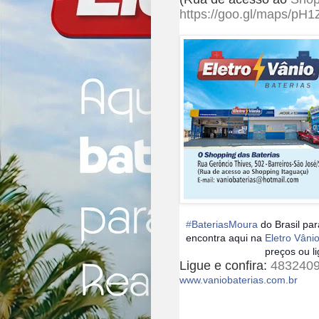
https://goo.gl/maps/p
‪#‎
BateriasMoura‬
do Brasil pa
encontra aqui na
Eletro Vâni
preços ou l
Ligue e confira:
483240
www.vaniobaterias.com.br