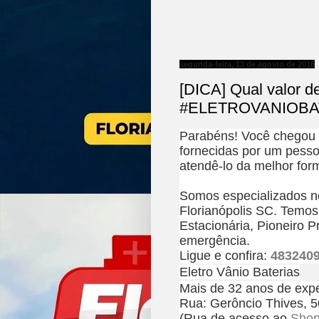
segunda-feira, 13 de agosto de 2018
[DICA] Qual valor de
#ELETROVANIOBA
Parabéns! Você chegou a
fornecidas por um pesso
atendê-lo da melhor for
Somos especializados n
Florianópolis SC. Temos
Estacionária, Pioneiro 
emergência.
Ligue e confira:
483240
Eletro Vânio Baterias
Mais de 32 anos de expe
Rua: Gerôncio Thives, 5
(Rua de acesso ao
Shop