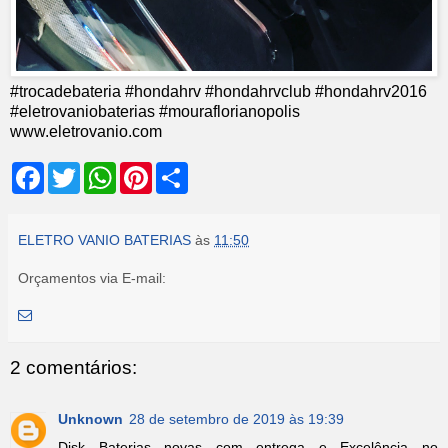
#trocadebateria #hondahrv #hondahrvclub #hondahrv2016
#eletrovaniobaterias #mouraflorianopolis
www.eletrovanio.com
F
T
W
P
S
a
w
h
i
h
c
i
a
n
a
e
t
t
t
r
b
t
s
e
e
ELETRO VANIO BATERIAS
às
11:50
o
e
A
r
o
r
p
e
Orçamentos via E-mail:
k
p
s
t
2 comentários:
Unknown
28 de setembro de 2019 às 19:39
Disk Baterias novas com entrega e Excelência no