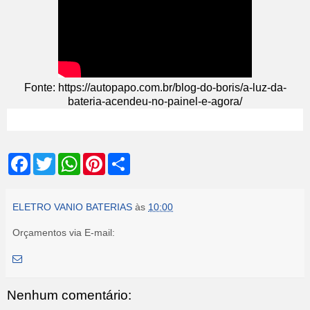
Fonte: https://autopapo.com.br/blog-do-boris/a-luz-da-
bateria-acendeu-no-painel-e-agora/
F
T
W
P
S
a
w
h
i
h
c
i
a
n
a
e
t
t
t
r
b
t
s
e
e
ELETRO VANIO BATERIAS
às
10:00
o
e
A
r
o
r
p
e
Orçamentos via E-mail:
k
p
s
t
Nenhum comentário: