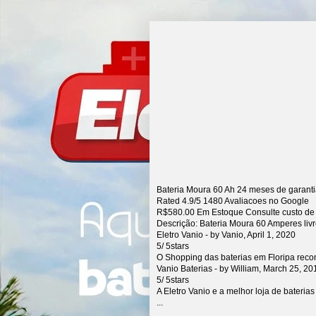
Bateria Moura 60 Ah 24 meses de garant
Rated
4.9
/5
1480
Avaliacoes no Google
R$
580.00
Em Estoque Consulte custo de
Descrição:
Bateria Moura 60 Amperes liv
Eletro Vanio
- by
Vanio
,
April 1, 2020
5
/
5
stars
O Shopping das baterias em Floripa rec
Vanio Baterias
- by
William
,
March 25, 20
5
/
5
stars
A Eletro Vanio e a melhor loja de bateria
...