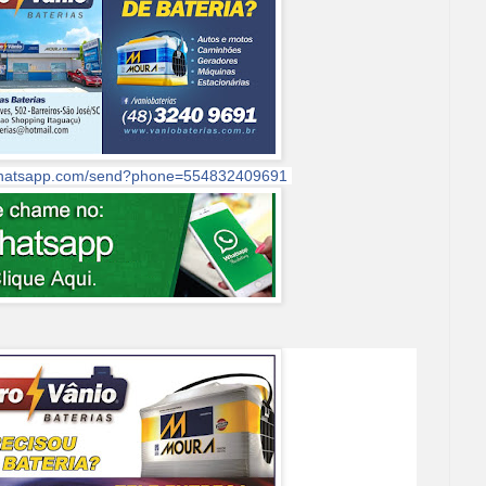
.whatsapp.com/send?phone=554832409691