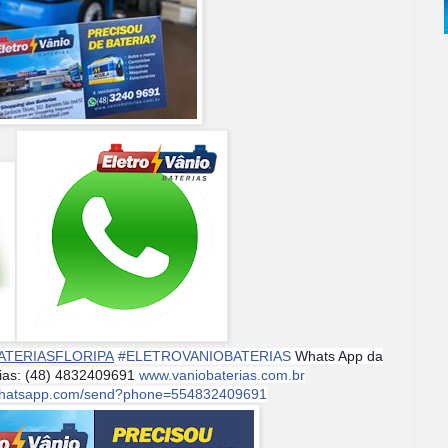
ATERIASFLORIPA
#
ELETROVANIOBATERIAS
Whats App da
rias: (48) 4832409691
www.vaniobaterias.com.br
i.whatsapp.com/send?phone=554832409691