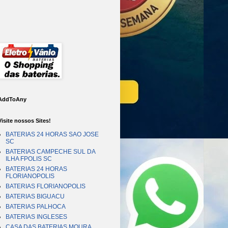
AddToAny
Visite nossos Sites!
BATERIAS 24 HORAS SAO JOSE
SC
BATERIAS CAMPECHE SUL DA
ILHA FPOLIS SC
BATERIAS 24 HORAS
FLORIANOPOLIS
BATERIAS FLORIANOPOLIS
BATERIAS BIGUACU
BATERIAS PALHOCA
BATERIAS INGLESES
CASA DAS BATERIAS MOURA