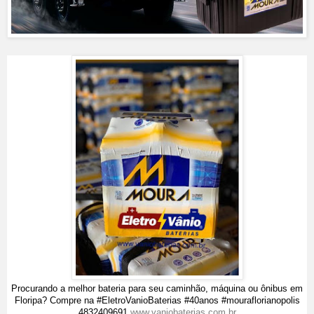
Procurando a melhor bateria para seu caminhão, máquina ou ônibus em
Floripa? Compre na #EletroVanioBaterias #40anos #mouraflorianopolis
4832409691
www.vaniobaterias.com.br