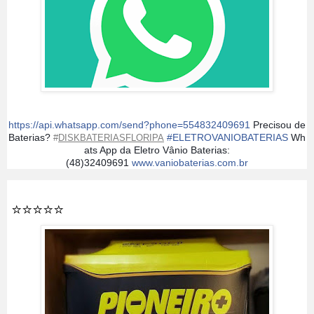
https://api.whatsapp.com/send?phone=554832409691
Precisou de
Baterias?
#
ELETROVANIOBATERIAS
Wh
#
DISKBATERIASFLORIPA
ats App da Eletro Vânio Baterias:
(48)32409691
www.vaniobaterias.com.br
⭐️⭐️⭐️⭐️⭐️