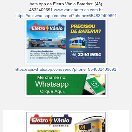
hats App da Eletro Vânio Baterias: (48)
4832409691
www.vaniobaterias.com.br
https://api.whatsapp.com/send?phone=554832409691
https://api.whatsapp.com/send?phone=554832409691