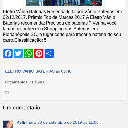
Eletro Vânio Baterias
Resenha feita por
Vânio Baterias
em
02
/12/2017
.
Prêmio Top de Marcas 2017
A Eletro Vânio
Baterias recomenda: Precisou de baterias ? Venha você
também conhecer o Shopping das Baterias em
Florianópolis SC, o lugar certo para trocar a bateria do seu
carro.
Classificação:
5
F
T
W
P
S
a
w
h
i
h
c
i
a
n
a
e
t
t
t
r
b
t
s
e
e
ELETRO VANIO BATERIAS
às
09:48
o
e
A
r
o
r
p
e
Orçamentos via E-mail:
k
p
s
t
Um comentário:
Kelli Inaia
30 de setembro de 2019 às 11:06