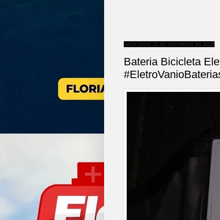
terça-feira, 11 de dezembro de 2018
Bateria Bicicleta Ele
#EletroVanioBateria