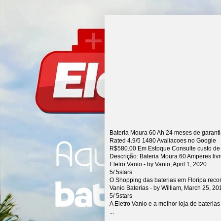
Bateria Moura 60 Ah 24 meses de garant
Rated
4.9
/5
1480
Avaliacoes no Google
R$
580.00
Em Estoque Consulte custo de
Descrição:
Bateria Moura 60 Amperes liv
Eletro Vanio
- by
Vanio
,
April 1, 2020
5
/
5
stars
O Shopping das baterias em Floripa rec
Vanio Baterias
- by
William
,
March 25, 20
5
/
5
stars
A Eletro Vanio e a melhor loja de bateria
...