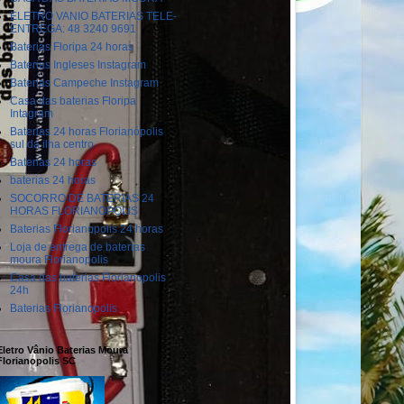
ELETRO VANIO BATERIAS TELE-
ENTREGA: 48 3240 9691
Baterias Floripa 24 horas
Baterias Ingleses Instagram
Baterias Campeche Instagram
Casa das baterias Floripa
Intagram
Baterias 24 horas Florianópolis
sul da ilha centro
Baterias 24 horas
baterias 24 horas
SOCORRO DE BATERIAS 24
HORAS FLORIANOPOLIS
Baterias Florianopolis 24 horas
Loja de entrega de baterias
moura Florianopolis
Casa das baterias Florianopolis
24h
Baterias Florianopolis
Eletro Vânio Baterias Moura
Florianopolis SC