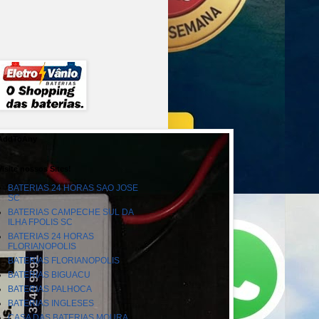
AddToAny
Visite nossos Sites!
BATERIAS 24 HORAS SAO JOSE
SC
BATERIAS CAMPECHE SUL DA
ILHA FPOLIS SC
BATERIAS 24 HORAS
FLORIANOPOLIS
BATERIAS FLORIANOPOLIS
BATERIAS BIGUACU
BATERIAS PALHOCA
BATERIAS INGLESES
CASA DAS BATERIAS MOURA