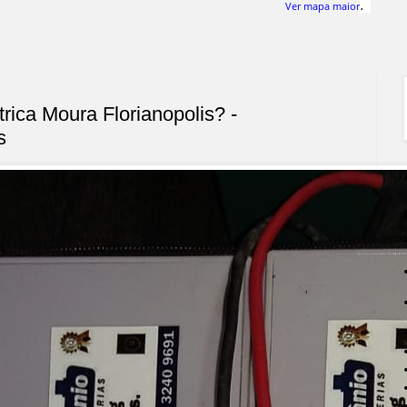
.
Ver mapa maior
trica Moura Florianopolis? -
s