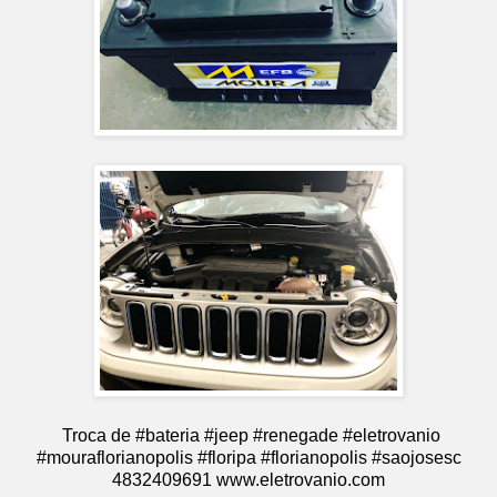
Troca de #bateria #jeep #renegade #eletrovanio
#mouraflorianopolis #floripa #florianopolis #saojosesc
4832409691 www.eletrovanio.com