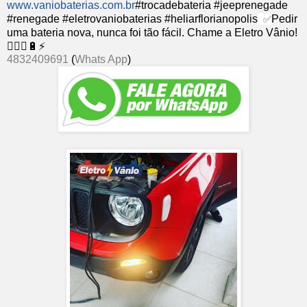
www.vaniobaterias.com.br
#trocadebateria #jeeprenegade
#renegade #eletrovaniobaterias #heliarflorianopolis
Pedir
✅
uma bateria nova, nunca foi tão fácil. Chame a Eletro Vânio!
👨🏻‍⚕🔋⚡
4832409691
(
Whats App
)