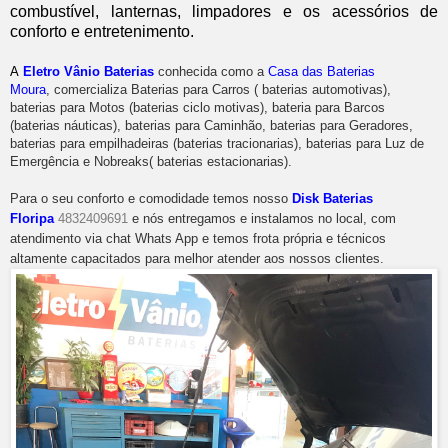
combustível, lanternas, limpadores e os acessórios de
conforto e entretenimento.
A
Eletro Vânio Baterias
conhecida como a
Casa das Baterias
Moura
, comercializa Baterias para Carros ( baterias automotivas),
baterias para Motos (baterias ciclo motivas), bateria para Barcos
(baterias náuticas), baterias para Caminhão, baterias para Geradores,
baterias para empilhadeiras (baterias tracionarias), baterias para Luz de
Emergência e Nobreaks( baterias estacionarias).
Para o seu conforto e comodidade temos nosso
Disk Baterias
Floripa
4832409691
e nós entregamos e instalamos no local, com
atendimento via chat Whats App e temos frota própria e técnicos
altamente capacitados para melhor atender aos nossos clientes.