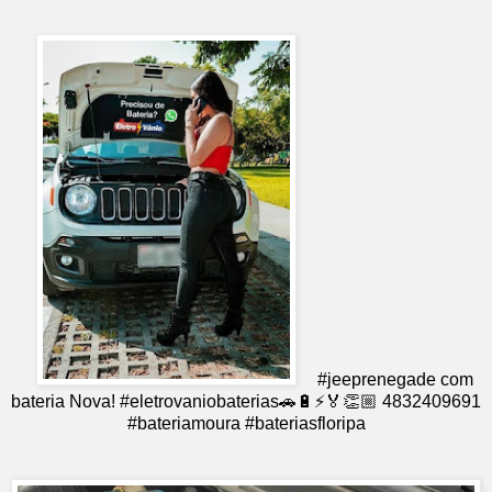
#jeeprenegade com
bateria Nova! #eletrovaniobaterias🚗🔋⚡️🏅👏🏼 4832409691
#bateriamoura #bateriasfloripa