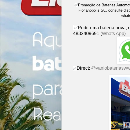
✅
Promoção de Baterias Automot
Florianópolis SC, consulte dis
what
Pedir uma bateria nova, nu
✅
4832409691 (
Whats App
)
Direct:
@vaniobaterias
ww
✅