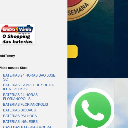
AddToAny
Visite nossos Sites!
BATERIAS 24 HORAS SAO JOSE
SC
BATERIAS CAMPECHE SUL DA
ILHA FPOLIS SC
BATERIAS 24 HORAS
FLORIANOPOLIS
BATERIAS FLORIANOPOLIS
BATERIAS BIGUACU
BATERIAS PALHOCA
BATERIAS INGLESES
CASA DAS BATERIAS MOURA