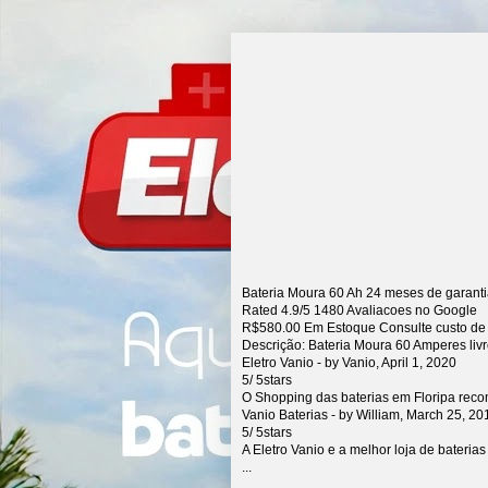
Bateria Moura 60 Ah 24 meses de garant
Rated
4.9
/5
1480
Avaliacoes no Google
R$
580.00
Em Estoque Consulte custo de
Descrição:
Bateria Moura 60 Amperes liv
Eletro Vanio
- by
Vanio
,
April 1, 2020
5
/
5
stars
O Shopping das baterias em Floripa rec
Vanio Baterias
- by
William
,
March 25, 20
5
/
5
stars
A Eletro Vanio e a melhor loja de bateria
...