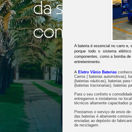
A bateria é essencial no carro e,
porque todo o sistema elétrico
componentes, como a bomba de co
entretenimento.
A
Eletro Vânio Baterias
conhec
Carros ( baterias automotivas), ba
(baterias náuticas), baterias par
(baterias tracionarias), baterias
Para o seu conforto e comodida
entregamos e instalamos no local
técnicos altamente capacitados p
Prestamos o serviço de envio de s
das baterias é altamente corrosiv
enviadas ao depósito do fabricant
de reciclagem.