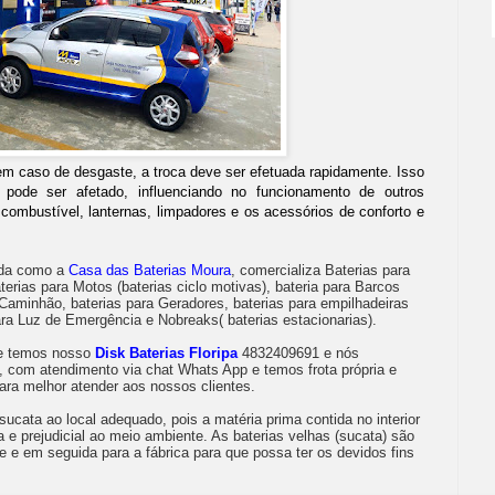
 em caso de desgaste, a troca deve ser efetuada rapidamente. Isso
 pode ser afetado, influenciando no funcionamento de outros
mbustível, lanternas, limpadores e os acessórios de conforto e
ida como a
Casa das Baterias Moura
, comercializa Baterias para
terias para Motos (baterias ciclo motivas), bateria para Barcos
a Caminhão, baterias para Geradores, baterias para empilhadeiras
 para Luz de Emergência e Nobreaks( baterias estacionarias).
de temos nosso
Disk Baterias Floripa
4832409691 e nós
, com atendimento via chat Whats App e temos frota própria e
ara melhor atender aos nossos clientes.
ucata ao local adequado, pois a matéria prima contida no interior
a e prejudicial ao meio ambiente. As baterias velhas (sucata) são
e e em seguida para a fábrica para que possa ter os devidos fins