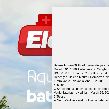
Bateria Moura 60 Ah 24 meses de garant
Rated
4.9
/5
1480
Avaliacoes no Google
R$
580.00
Em Estoque Consulte custo de
Descrição:
Bateria Moura 60 Amperes liv
Eletro Vanio
- by
Vanio
,
April 1, 2020
5
/
5
stars
O Shopping das baterias em Floripa rec
Vanio Baterias
- by
William
,
March 25, 20
5
/
5
stars
A Eletro Vanio e a melhor loja de bateria
...