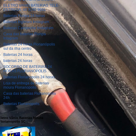
ELETRO VANIO BATERIAS TELE-
ENTREGA: 48 3240 9691
Baterias Floripa 24 horas
Baterias Ingleses Instagram
Baterias Campeche Instagram
Casa das baterias Floripa
Intagram
Baterias 24 horas Florianópolis
sul da ilha centro
Baterias 24 horas
baterias 24 horas
SOCORRO DE BATERIAS 24
HORAS FLORIANOPOLIS
Baterias Florianopolis 24 horas
Loja de entrega de baterias
moura Florianopolis
Casa das baterias Florianopolis
24h
Baterias Florianopolis
Eletro Vânio Baterias Moura
Florianopolis SC