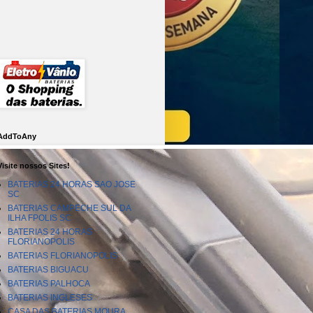
AddToAny
Visite nossos Sites!
BATERIAS 24 HORAS SAO JOSE
SC
BATERIAS CAMPECHE SUL DA
ILHA FPOLIS SC
BATERIAS 24 HORAS
FLORIANOPOLIS
BATERIAS FLORIANOPOLIS
BATERIAS BIGUACU
BATERIAS PALHOCA
BATERIAS INGLESES
CASA DAS BATERIAS MOURA