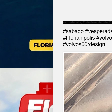
segunda-feira, 31 de dezembro de 20
#sabado #vesperade
#Florianipolis #vol
#volvos60rdesign