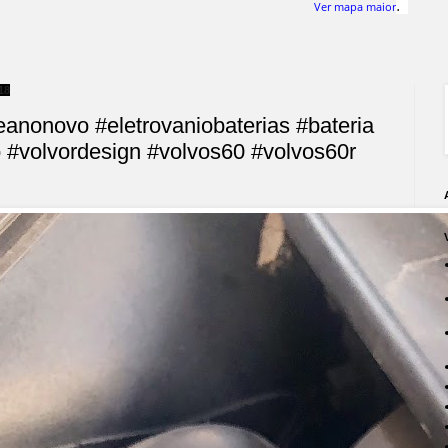
.
Ver mapa maior
18
anonovo #eletrovaniobaterias #bateria
vo #volvordesign #volvos60 #volvos60r