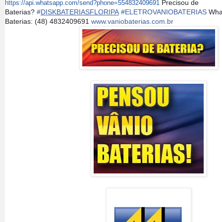
Precisou de
https://api.whatsapp.com/send?phone=554832409691
Baterias?
#
DISKBATERIASFLORIPA
#
ELETROVANIOBATERIAS
What
Baterias: (48) 4832409691
www.vaniobaterias.com.br