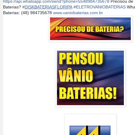
https://api.whatsapp.com/send?phone=5548984735678
Precisou de
Baterias?
#
DISKBATERIASFLORIPA
#
ELETROVANIOBATERIAS
What
Baterias: (48) 984735678
www.vaniobaterias.com.br