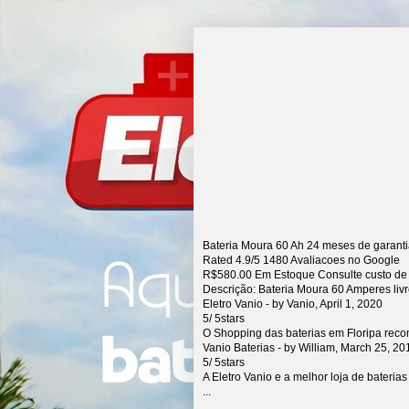
Bateria Moura 60 Ah 24 meses de garant
Rated
4.9
/5
1480
Avaliacoes no Google
R$
580.00
Em Estoque Consulte custo de
Descrição:
Bateria Moura 60 Amperes liv
Eletro Vanio
- by
Vanio
,
April 1, 2020
5
/
5
stars
O Shopping das baterias em Floripa rec
Vanio Baterias
- by
William
,
March 25, 20
5
/
5
stars
A Eletro Vanio e a melhor loja de bateria
...