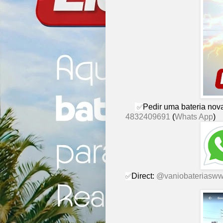
Pedir uma bateria nova,
✅
4832409691
(
Whats App
)
Direct:
@vaniobaterias
ww
✅