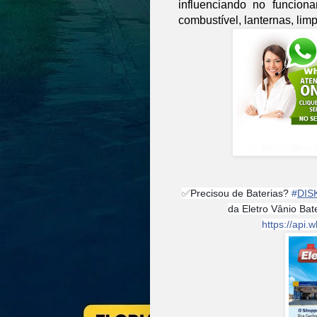
influenciando no funcio
combustível, lanternas, lim
✅
Precisou de Baterias?
#
DIS
da Eletro Vânio Ba
https://ap