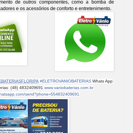
namento de outros componentes, como a bomba de
padores e os acessórios de conforto e entretenimento.
KBATERIASFLORIPA
#
ELETROVANIOBATERIAS
Whats App
terias: (48) 4832409691
www.vaniobaterias.com.br
i.whatsapp.com/send?phone=554832409691