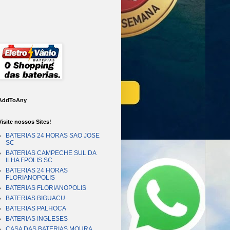
AddToAny
Visite nossos Sites!
BATERIAS 24 HORAS SAO JOSE
SC
BATERIAS CAMPECHE SUL DA
ILHA FPOLIS SC
BATERIAS 24 HORAS
FLORIANOPOLIS
BATERIAS FLORIANOPOLIS
BATERIAS BIGUACU
BATERIAS PALHOCA
BATERIAS INGLESES
CASA DAS BATERIAS MOURA