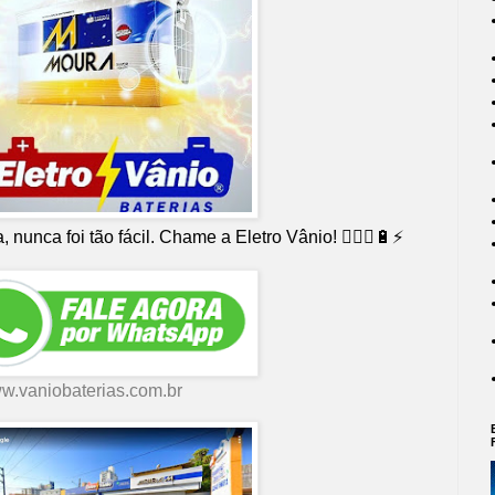
 nunca foi tão fácil. Chame a Eletro Vânio! 👨🏻‍⚕🔋⚡
w.vaniobaterias.com.br