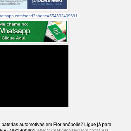
.whatsapp.com/send?phone=554832409691
 baterias automotivas em Florianópolis? Ligue já para
FONE: 4832409691
WWW.VANIOBATERIAS.COM.BR