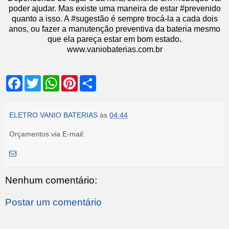
poder ajudar. Mas existe uma maneira de estar #prevenido
quanto a isso. A #sugestão é sempre trocá-la a cada dois
anos, ou fazer a manutenção preventiva da bateria mesmo
que ela pareça estar em bom estado.
www.vaniobaterias.com.br
F
T
W
P
S
a
w
h
i
h
c
i
a
n
a
e
t
t
t
r
b
t
s
e
e
ELETRO VANIO BATERIAS
às
04:44
o
e
A
r
o
r
p
e
Orçamentos via E-mail:
k
p
s
t
Nenhum comentário:
Postar um comentário