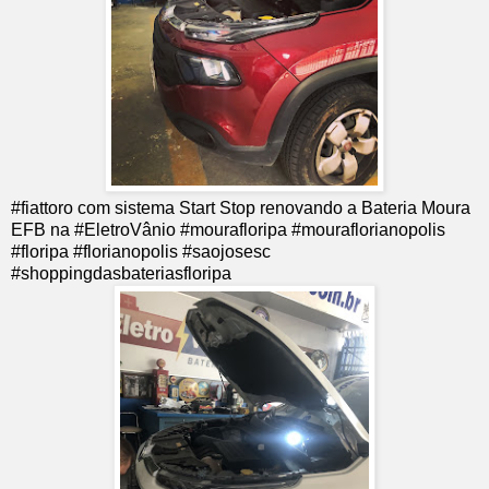
#fiattoro com sistema Start Stop renovando a Bateria Moura
EFB na #EletroVânio #mourafloripa #mouraflorianopolis
#floripa #florianopolis #saojosesc
#shoppingdasbateriasfloripa