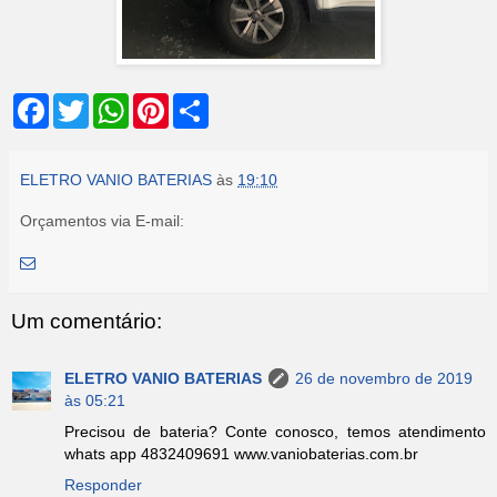
F
T
W
P
S
a
w
h
i
h
c
i
a
n
a
e
t
t
t
r
b
t
s
e
e
ELETRO VANIO BATERIAS
às
19:10
o
e
A
r
o
r
p
e
Orçamentos via E-mail:
k
p
s
t
Um comentário:
ELETRO VANIO BATERIAS
26 de novembro de 2019
às 05:21
Precisou de bateria? Conte conosco, temos atendimento
whats app 4832409691 www.vaniobaterias.com.br
Responder