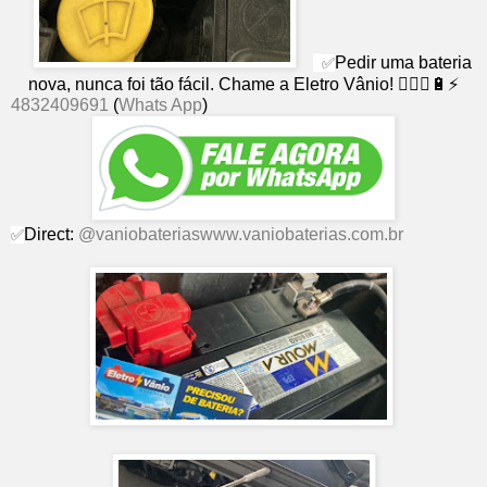
Pedir uma bateria
✅
nova, nunca foi tão fácil. Chame a Eletro Vânio! 👨🏻‍⚕🔋⚡
4832409691
(
Whats App
)
Direct:
@vaniobaterias
www.vaniobaterias.com.br
✅