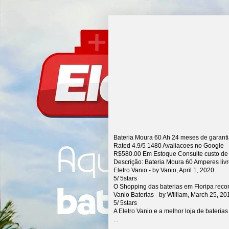
Bateria Moura 60 Ah 24 meses de garant
Rated
4.9
/5
1480
Avaliacoes no Google
R$
580.00
Em Estoque Consulte custo de
Descrição:
Bateria Moura 60 Amperes liv
Eletro Vanio
- by
Vanio
,
April 1, 2020
5
/
5
stars
O Shopping das baterias em Floripa rec
Vanio Baterias
- by
William
,
March 25, 20
5
/
5
stars
A Eletro Vanio e a melhor loja de bateria
...