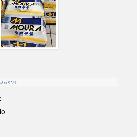
AS
às
07:41
:
io