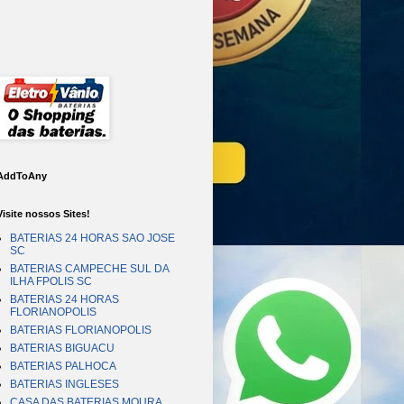
AddToAny
Visite nossos Sites!
BATERIAS 24 HORAS SAO JOSE
SC
BATERIAS CAMPECHE SUL DA
ILHA FPOLIS SC
BATERIAS 24 HORAS
FLORIANOPOLIS
BATERIAS FLORIANOPOLIS
BATERIAS BIGUACU
BATERIAS PALHOCA
BATERIAS INGLESES
CASA DAS BATERIAS MOURA