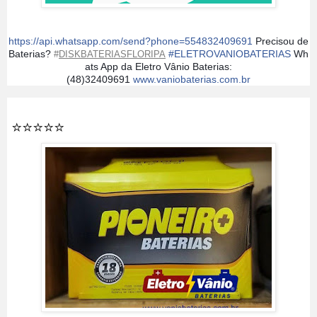
https://api.whatsapp.com/send?phone=554832409691
Precisou de
Baterias?
#
ELETROVANIOBATERIAS
Wh
#
DISKBATERIASFLORIPA
ats App da Eletro Vânio Baterias:
(48)32409691
www.vaniobaterias.com.br
⭐️⭐️⭐️⭐️⭐️