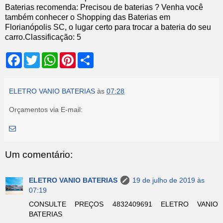
Baterias recomenda: Precisou de baterias ? Venha você
também conhecer o Shopping das Baterias em
Florianópolis SC, o lugar certo para trocar a bateria do seu
carro.
Classificação:
5
F
T
W
P
S
a
w
h
i
h
c
i
a
n
a
e
t
t
t
r
b
t
s
e
e
ELETRO VANIO BATERIAS
às
07:28
o
e
A
r
o
r
p
e
Orçamentos via E-mail:
k
p
s
t
Um comentário:
ELETRO VANIO BATERIAS
19 de julho de 2019 às
07:19
CONSULTE PREÇOS 4832409691 ELETRO VANIO
BATERIAS