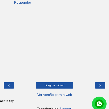
Responder
‹
›
Página inicial
Ver versão para a web
AddToAny
Tecnologia do
Blogger
.