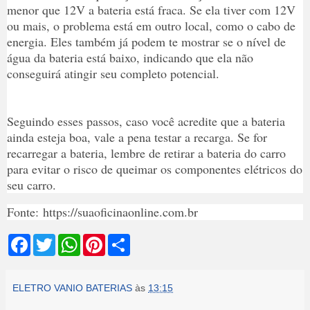
menor que 12V a bateria está fraca. Se ela tiver com 12V
ou mais, o problema está em outro local, como o cabo de
energia. Eles também já podem te mostrar se o nível de
água da bateria está baixo, indicando que ela não
conseguirá atingir seu completo potencial.
Seguindo esses passos, caso você acredite que a bateria
ainda esteja boa, vale a pena testar a recarga. Se for
recarregar a bateria, lembre de retirar a bateria do carro
para evitar o risco de queimar os componentes elétricos do
seu carro.
Fonte: https://suaoficinaonline.com.br
F
T
W
P
S
a
w
h
i
h
c
i
a
n
a
e
t
t
t
r
b
t
s
e
e
ELETRO VANIO BATERIAS
às
13:15
o
e
A
r
o
r
p
e