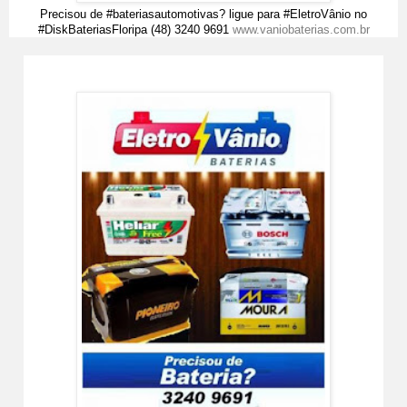
Precisou de #bateriasautomotivas? ligue para #EletroVânio no
#DiskBateriasFloripa (48) 3240 9691
www.vaniobaterias.com.br