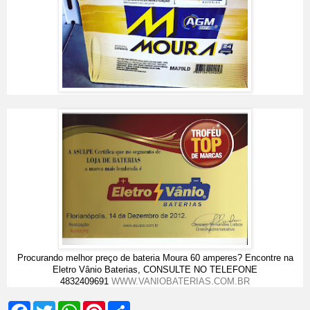
Procurando melhor preço de bateria Moura 60 amperes? Encontre na
Eletro Vânio Baterias, CONSULTE NO TELEFONE
4832409691
WWW.VANIOBATERIAS.COM.BR
F
T
W
P
S