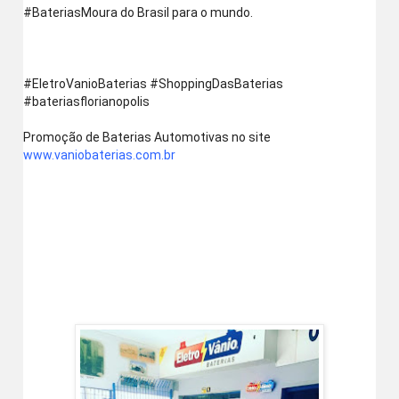
‪#‎BateriasMoura‬ do Brasil para o mundo. 
‪#‎EletroVanioBaterias‬ ‪#‎ShoppingDasBaterias‬ 
‪#‎bateriasflorianopolis‬
Promoção de Baterias Automotivas no site  
www.vaniobaterias.com.br