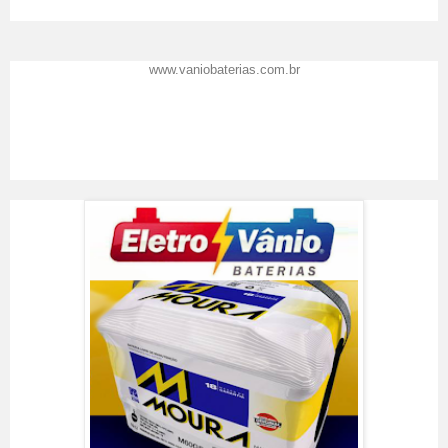
www.vaniobaterias.com.br
Eletro Vânio Baterias
Resenha feita por
Vânio Baterias
em
02
/09/2017
.
Prêmio Top de Marcas 2016
A Eletro Vânio Baterias
recomenda: Precisou de baterias ? Venha você também conhecer o
Shopping das Baterias em Florianópolis SC, o lugar certo para trocar a
bateria do seu carro.
Classificação:
5