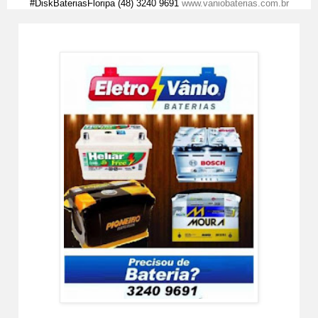
#DiskBateriasFloripa (48) 3240 9691
www.vaniobaterias.com.br