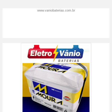
www.vaniobaterias.com.br
Eletro Vânio Baterias
Resenha feita por
Vânio Baterias
em
02
/09/2017
.
Prêmio Top de Marcas 2016
A Eletro Vânio Baterias
recomenda: Precisou de baterias ? Venha você também conhecer o
Shopping das Baterias em Florianópolis SC, o lugar certo para trocar a
bateria do seu carro.
Classificação:
5