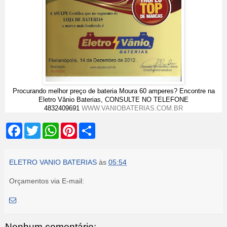
Procurando melhor preço de bateria Moura 60 amperes? Encontre na
Eletro Vânio Baterias, CONSULTE NO TELEFONE
4832409691
WWW.VANIOBATERIAS.COM.BR
F
T
W
P
S
a
w
h
i
h
c
i
a
n
a
e
t
t
t
r
b
t
s
e
e
ELETRO VANIO BATERIAS
às
05:54
o
e
A
r
o
r
p
e
Orçamentos via E-mail:
k
p
s
t
Nenhum comentário: