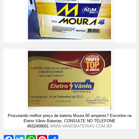
Procurando melhor preço de bateria Moura 60 amperes? Encontre na
Eletro Vânio Baterias, CONSULTE NO TELEFONE
4832409691
WWW.VANIOBATERIAS.COM.BR
F
T
W
P
S