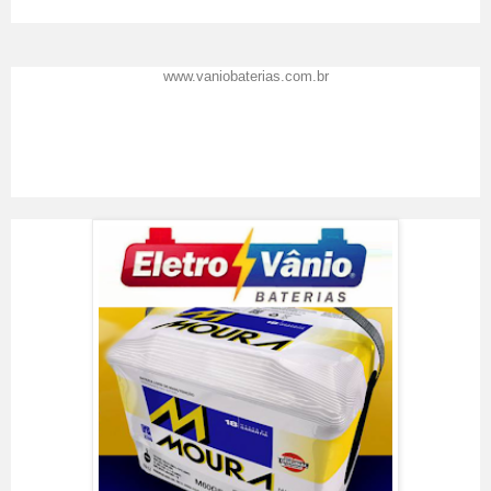
www.vaniobaterias.com.br
Eletro Vânio Baterias
Resenha feita por
Vânio Baterias
em
02
/09/2017
.
Prêmio Top de Marcas 2016
A Eletro Vânio Baterias
recomenda: Precisou de baterias ? Venha você também conhecer o
Shopping das Baterias em Florianópolis SC, o lugar certo para trocar a
bateria do seu carro.
Classificação:
5