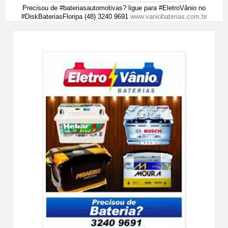
Precisou de #bateriasautomotivas? ligue para #EletroVânio no
#DiskBateriasFloripa (48) 3240 9691
www.vaniobaterias.com.br