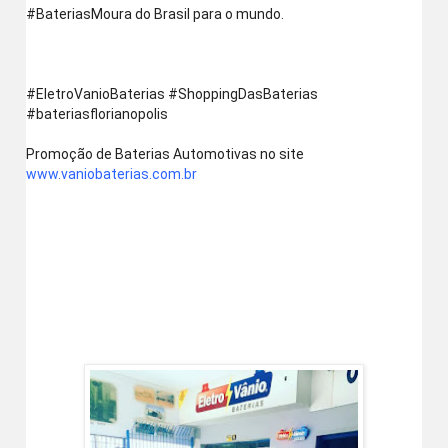
‪#‎BateriasMoura‬ do Brasil para o mundo. 
‪#‎EletroVanioBaterias‬ ‪#‎ShoppingDasBaterias‬ 
‪#‎bateriasflorianopolis‬
Promoção de Baterias Automotivas no site  
www.vaniobaterias.com.br