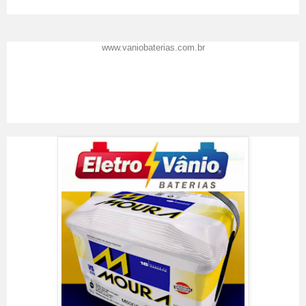
www.vaniobaterias.com.br
Eletro Vânio Baterias
Resenha feita por
Vânio Baterias
em
02
/09/2017
.
Prêmio Top de Marcas 2016
A Eletro Vânio Baterias
recomenda: Precisou de baterias ? Venha você também conhecer o
Shopping das Baterias em Florianópolis SC, o lugar certo para trocar a
bateria do seu carro.
Classificação:
5