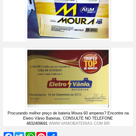
Procurando melhor preço de bateria Moura 60 amperes? Encontre na
Eletro Vânio Baterias, CONSULTE NO TELEFONE
4832409691
WWW.VANIOBATERIAS.COM.BR
F
T
W
P
S