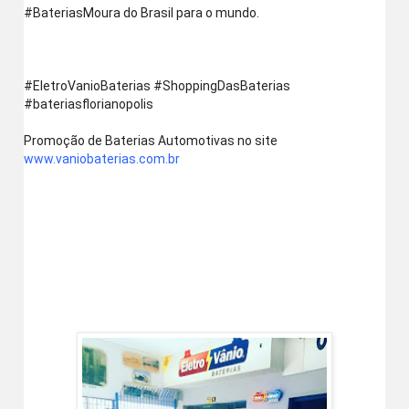
‪#‎BateriasMoura‬ do Brasil para o mundo. 
‪#‎EletroVanioBaterias‬ ‪#‎ShoppingDasBaterias‬ 
‪#‎bateriasflorianopolis‬
Promoção de Baterias Automotivas no site  
www.vaniobaterias.com.br