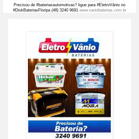
Precisou de #bateriasautomotivas? ligue para #EletroVânio no
#DiskBateriasFloripa (48) 3240 9691
www.vaniobaterias.com.br