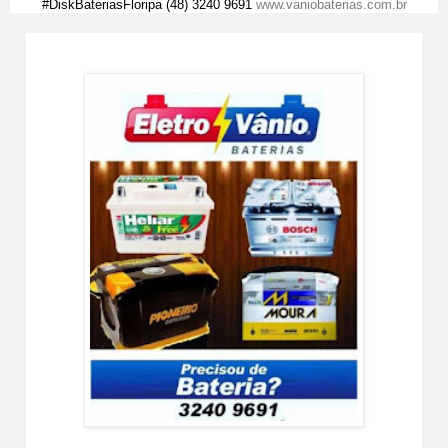
#DiskBateriasFloripa (48) 3240 9691
www.vaniobaterias.com.br