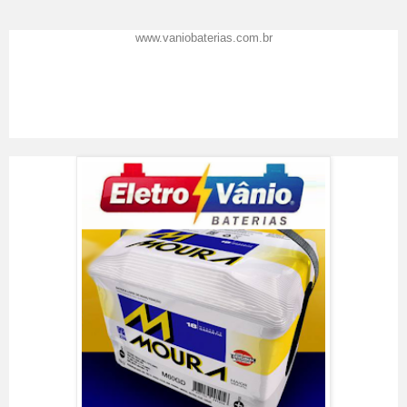
www.vaniobaterias.com.br
Eletro Vânio Baterias
Resenha feita por
Vânio Baterias
em
02
/09/2017
.
Prêmio Top de Marcas 2016
A Eletro Vânio Baterias
recomenda: Precisou de baterias ? Venha você também conhecer o
Shopping das Baterias em Florianópolis SC, o lugar certo para trocar a
bateria do seu carro.
Classificação:
5