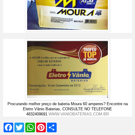
Procurando melhor preço de bateria Moura 60 amperes? Encontre na
Eletro Vânio Baterias, CONSULTE NO TELEFONE
4832409691
WWW.VANIOBATERIAS.COM.BR
F
T
W
P
S
a
w
h
i
h
c
i
a
n
a