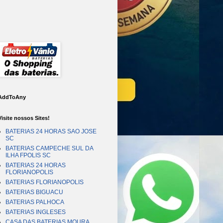
AddToAny
Visite nossos Sites!
BATERIAS 24 HORAS SAO JOSE
SC
BATERIAS CAMPECHE SUL DA
ILHA FPOLIS SC
BATERIAS 24 HORAS
FLORIANOPOLIS
BATERIAS FLORIANOPOLIS
BATERIAS BIGUACU
BATERIAS PALHOCA
BATERIAS INGLESES
CASA DAS BATERIAS MOURA