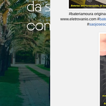
#bateriamoura origin
www.eletrovanio.com #
bat
#
saojoses