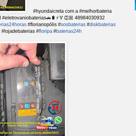
#hyundaicreta com a #melhorbateria
al #eletrovaniobaterias🚗🔋⚡️🏅👏🏼 48984030932
erias24horas
#florianopólis #
sosbaterias
#
diskbaterias
c
#lojadebaterias #
floripa
#
baterias24h