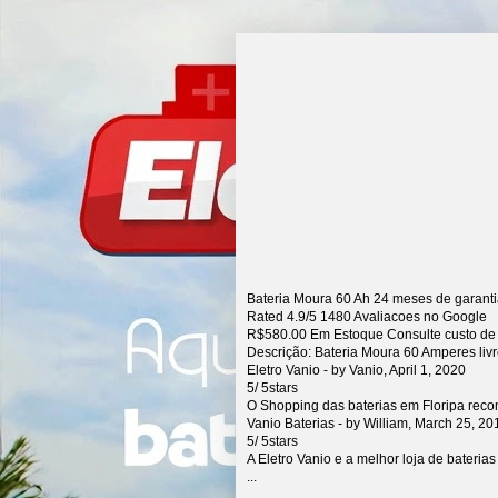
Bateria Moura 60 Ah 24 meses de garant
Rated
4.9
/5
1480
Avaliacoes no Google
R$
580.00
Em Estoque Consulte custo de
Descrição:
Bateria Moura 60 Amperes liv
Eletro Vanio
- by
Vanio
,
April 1, 2020
5
/
5
stars
O Shopping das baterias em Floripa rec
Vanio Baterias
- by
William
,
March 25, 20
5
/
5
stars
A Eletro Vanio e a melhor loja de bateria
...