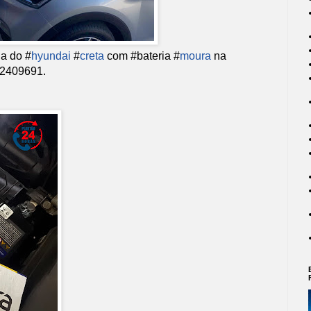
ia do #
hyundai
#
creta
com #bateria #
moura
na
32409691.