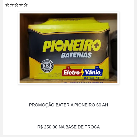
⭐️⭐️⭐️⭐️⭐️
PROMOÇÃO BATERIA PIONEIRO 60 AH
R$ 250,00 NA BASE DE TROCA