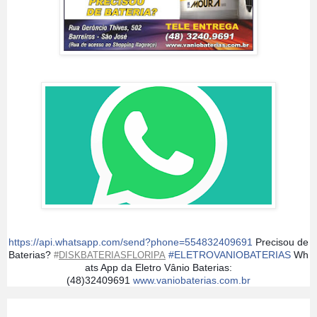
https://api.whatsapp.com/send?phone=554832409691
Precisou de
Baterias?
#
ELETROVANIOBATERIAS
Wh
#
DISKBATERIASFLORIPA
ats App da Eletro Vânio Baterias:
(48)32409691
www.vaniobaterias.com.br