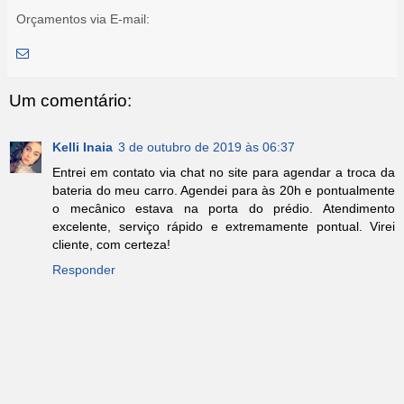
o
r
p
e
Orçamentos via E-mail:
k
p
s
t
Um comentário:
Kelli Inaia
3 de outubro de 2019 às 06:37
Entrei em contato via chat no site para agendar a troca da
bateria do meu carro. Agendei para às 20h e pontualmente
o mecânico estava na porta do prédio. Atendimento
excelente, serviço rápido e extremamente pontual. Virei
cliente, com certeza!
Responder