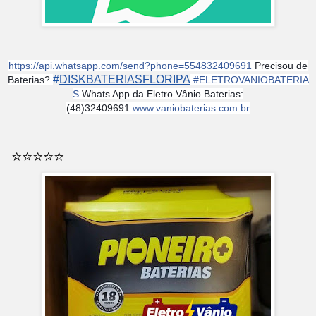
https://api.whatsapp.com/send?phone=554832409691
Precisou de
#
DISKBATERIASFLORIPA
Baterias?
#
ELETROVANIOBATERIA
S
Whats App da Eletro Vânio Baterias:
(48)32409691
www.vaniobaterias.com.br
⭐️⭐️⭐️⭐️⭐️