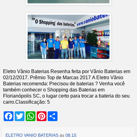
Eletro Vânio Baterias
Resenha feita por
Vânio Baterias
em
02
/12/2017
.
Prêmio Top de Marcas 2017
A Eletro Vânio
Baterias recomenda: Precisou de baterias ? Venha você
também conhecer o Shopping das Baterias em
Florianópolis SC, o lugar certo para trocar a bateria do seu
carro.
Classificação:
5
F
T
W
P
S
a
w
h
i
h
c
i
a
n
a
e
t
t
t
r
b
t
s
e
e
ELETRO VANIO BATERIAS
às
08:15