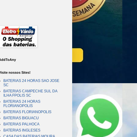
AddToAny
Visite nossos Sites!
BATERIAS 24 HORAS SAO JOSE
SC
BATERIAS CAMPECHE SUL DA
ILHA FPOLIS SC
BATERIAS 24 HORAS
FLORIANOPOLIS
BATERIAS FLORIANOPOLIS
BATERIAS BIGUACU
BATERIAS PALHOCA
BATERIAS INGLESES
CASA DAS BATERIAS MOURA