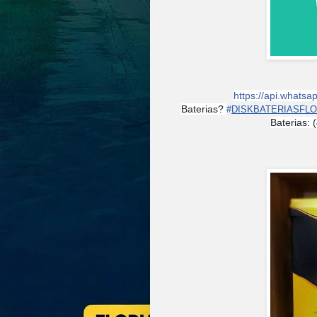
https://api.what
Baterias?
#
DISKBATERIASFLO
Baterias:
⭐️⭐