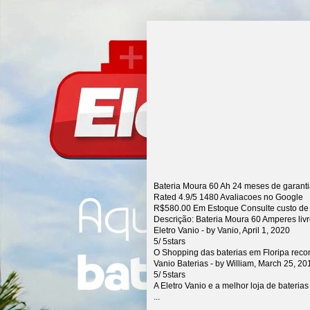
Bateria Moura 60 Ah 24 meses de garant
Rated
4.9
/5
1480
Avaliacoes no Google
R$
580.00
Em Estoque Consulte custo de
Descrição:
Bateria Moura 60 Amperes liv
Eletro Vanio
- by
Vanio
,
April 1, 2020
5
/
5
stars
O Shopping das baterias em Floripa rec
Vanio Baterias
- by
William
,
March 25, 20
5
/
5
stars
A Eletro Vanio e a melhor loja de bateria
...