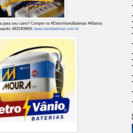
ia para seu carro? Compre na #EletroVanioBaterias #40anos
nopolis 4832409691
www.vaniobaterias.com.br