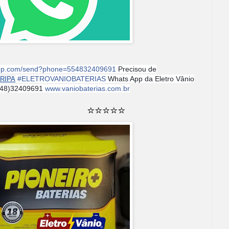
sapp.com/send?phone=554832409691
Precisou de
#
ELETROVANIOBATERIAS
Whats App da Eletro Vânio
RIPA
 (48)32409691
www.vaniobaterias.com.br
️⭐️⭐️⭐️