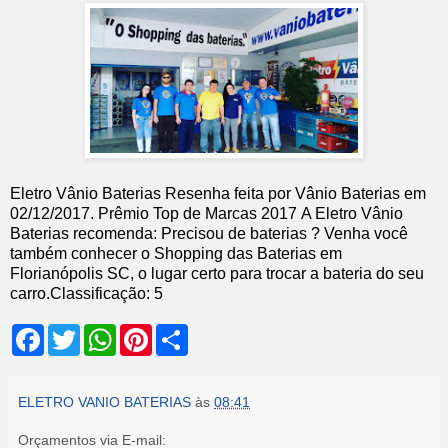
Eletro Vânio Baterias
Resenha feita por
Vânio Baterias
em
02
/12/2017
.
Prêmio Top de Marcas 2017
A Eletro Vânio
Baterias recomenda: Precisou de baterias ? Venha você
também conhecer o Shopping das Baterias em
Florianópolis SC, o lugar certo para trocar a bateria do seu
carro.
Classificação:
5
F
T
W
P
S
a
w
h
i
h
c
i
a
n
a
e
t
t
t
r
b
t
s
e
e
ELETRO VANIO BATERIAS
às
08:41
o
e
A
r
o
r
p
e
Orçamentos via E-mail:
k
p
s