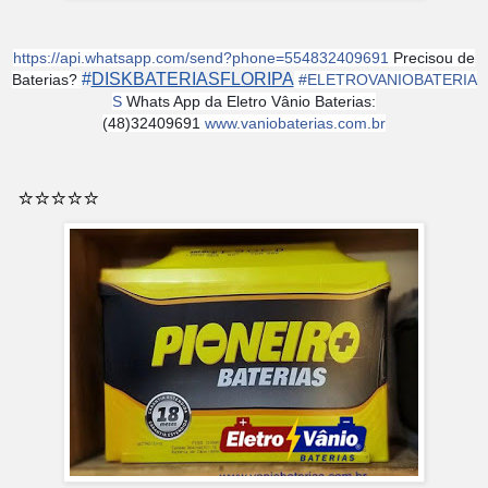
https://api.whatsapp.com/send?phone=554832409691
Precisou de
#
DISKBATERIASFLORIPA
Baterias?
#
ELETROVANIOBATERIA
S
Whats App da Eletro Vânio Baterias:
(48)32409691
www.vaniobaterias.com.br
⭐️⭐️⭐️⭐️⭐️