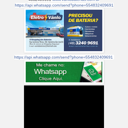
https://api.whatsapp.com/send?phone=554832409691
https://api.whatsapp.com/send?phone=554832409691