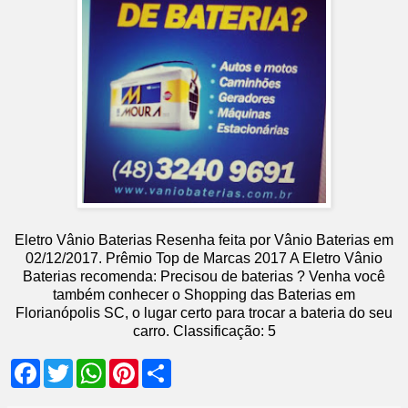
Eletro Vânio Baterias
Resenha feita por
Vânio Baterias
em
02
/12/2017
.
Prêmio Top de Marcas 2017
A Eletro Vânio
Baterias recomenda: Precisou de baterias ? Venha você
também conhecer o Shopping das Baterias em
Florianópolis SC, o lugar certo para trocar a bateria do seu
carro.
Classificação:
5
F
T
W
P
S
a
w
h
i
h
c
i
a
n
a