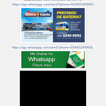
https://api.whatsapp.com/send?phone=554832409691
https://api.whatsapp.com/send?phone=554832409691