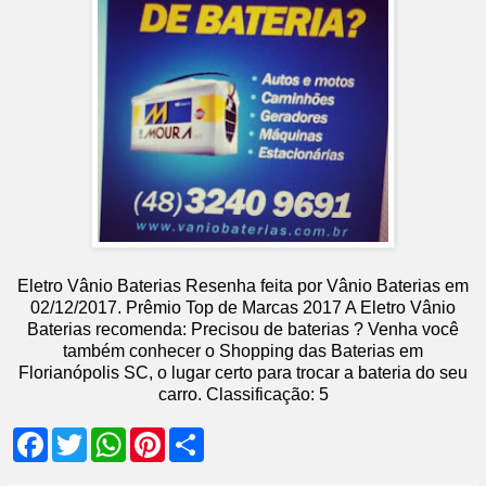
Eletro Vânio Baterias
Resenha feita por
Vânio Baterias
em
02
/12/2017
.
Prêmio Top de Marcas 2017
A Eletro Vânio
Baterias recomenda: Precisou de baterias ? Venha você
também conhecer o Shopping das Baterias em
Florianópolis SC, o lugar certo para trocar a bateria do seu
carro.
Classificação:
5
F
T
W
P
S
a
w
h
i
h
c
i
a
n
a