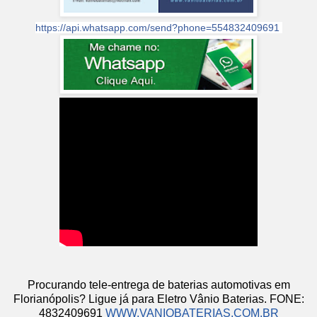
https://api.whatsapp.com/send?phone=554832409691
Procurando tele-entrega de baterias automotivas em
Florianópolis? Ligue já para Eletro Vânio Baterias. FONE:
4832409691
WWW.VANIOBATERIAS.COM.BR