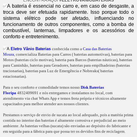
A bateria é essencial no carro e, em caso de desgaste, a
✅
troca deve ser efetuada rapidamente. Isso porque todo o
sistema elétrico pode ser afetado, influenciando no
funcionamento de outros componentes, como a bomba de
combustível, lanternas, limpadores e os acessórios de
conforto e entretenimento.
✅
A
Eletro Vânio Baterias
conhecida como a
Casa das Baterias
Moura
, comercializa Baterias para Carros ( baterias automotivas), baterias para
Motos (baterias ciclo motivas), bateria para Barcos (baterias náuticas), baterias
para Caminhão, baterias para Geradores, baterias para empilhadeiras (baterias
tracionarias), baterias para Luz de Emergência e Nobreaks( baterias
estacionarias).
Para o seu conforto e comodidade temos nosso
Disk Baterias
Floripa
4832409691 e nós entregamos e instalamos no local, com
atendimento via chat Whats App e temos frota própria e técnicos altamente
capacitados para melhor atender aos nossos clientes.
Prestamos o serviço de envio de sucata ao local adequado, pois a matéria prima
contida no interior das baterias é altamente corrosiva e prejudicial ao meio
ambiente. As baterias velhas (sucata) são enviadas ao depósito do fabricante e
em seguida para a fábrica para que possa ter os devidos fins de reciclagem.