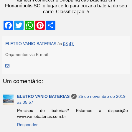
Florianópolis SC, o lugar certo para trocar a bateria do seu
carro.
Classificação:
5
F
T
W
P
S
a
w
h
i
h
c
i
a
n
a
e
t
t
t
r
b
t
s
e
e
ELETRO VANIO BATERIAS
às
08:47
o
e
A
r
o
r
p
e
Orçamentos via E-mail:
k
p
s
t
Um comentário:
ELETRO VANIO BATERIAS
25 de novembro de 2019
às 05:57
Precisou de baterias? Estamos a disposição.
www.vaniobaterias.com.br
Responder