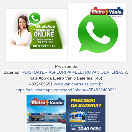
Precisou de
Baterias?
#
DISKBATERIASFLORIPA
#
ELETROVANIOBATERIAS
W
hats App da Eletro Vânio Baterias: (48)
4832409691
www.vaniobaterias.com.br
https://api.whatsapp.com/send?phone=554832409691