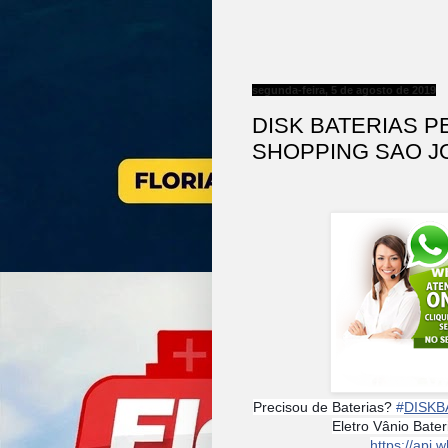
segunda-feira, 5 de agosto de 2019
DISK BATERIAS 
SHOPPING SAO JOSE
Precisou de Baterias?
#
DISKB
Eletro Vânio Bate
https://ap