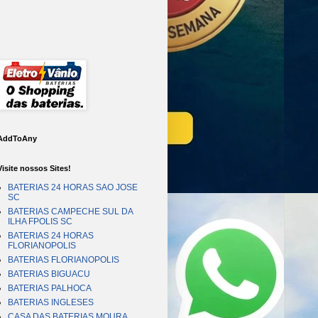
AddToAny
Visite nossos Sites!
BATERIAS 24 HORAS SAO JOSE
SC
BATERIAS CAMPECHE SUL DA
ILHA FPOLIS SC
BATERIAS 24 HORAS
FLORIANOPOLIS
BATERIAS FLORIANOPOLIS
BATERIAS BIGUACU
BATERIAS PALHOCA
BATERIAS INGLESES
CASA DAS BATERIAS MOURA