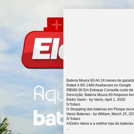
Bateria Moura 60 Ah 24 meses de garant
Rated
4.9
/5
1480
Avaliacoes no Google
R$
580.00
Em Estoque Consulte custo de
Descrição:
Bateria Moura 60 Amperes liv
Eletro Vanio
- by
Vanio
,
April 1, 2020
5
/
5
stars
O Shopping das baterias em Floripa rec
Vanio Baterias
- by
William
,
March 25, 20
5
/
5
stars
A Eletro Vanio e a melhor loja de bateria
...