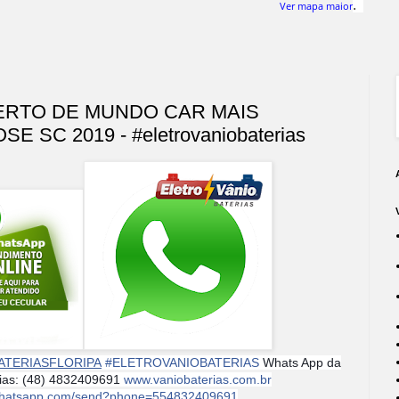
.
Ver mapa maior
PERTO DE MUNDO CAR MAIS
 SC 2019 - #eletrovaniobaterias
ATERIASFLORIPA
#
ELETROVANIOBATERIAS
Whats App da
rias: (48) 4832409691
www.vaniobaterias.com.br
i.whatsapp.com/send?phone=554832409691