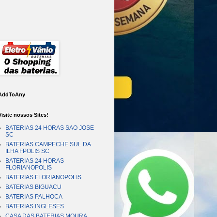
AddToAny
Visite nossos Sites!
BATERIAS 24 HORAS SAO JOSE
SC
BATERIAS CAMPECHE SUL DA
ILHA FPOLIS SC
BATERIAS 24 HORAS
FLORIANOPOLIS
BATERIAS FLORIANOPOLIS
BATERIAS BIGUACU
BATERIAS PALHOCA
BATERIAS INGLESES
CASA DAS BATERIAS MOURA