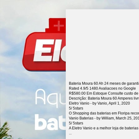
Bateria Moura 60 Ah 24 meses de garant
Rated
4.9
/5
1480
Avaliacoes no Google
R$
580.00
Em Estoque Consulte custo de
Descrição:
Bateria Moura 60 Amperes liv
Eletro Vanio
- by
Vanio
,
April 1, 2020
5
/
5
stars
O Shopping das baterias em Floripa rec
Vanio Baterias
- by
William
,
March 25, 20
5
/
5
stars
A Eletro Vanio e a melhor loja de bateria
...