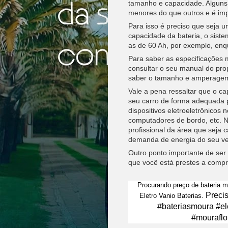
tamanho e capacidade. Alguns
menores do que outros e é imp
Para isso é preciso que seja
capacidade da bateria, o siste
as de 60 Ah, por exemplo, enqu
Para saber as especificações m
consultar o seu manual do pro
saber o tamanho e amperagem
Vale a pena ressaltar que o ca
seu carro de forma adequada p
dispositivos eletroeletrônicos
computadores de bordo, etc. 
profissional da área que seja 
demanda de energia do seu ve
Outro ponto importante de ser
que você está prestes a compr
Procurando preço de bateria m
Preci
Eletro Vanio Baterias.
#bateriasmoura #el
#mouraflo