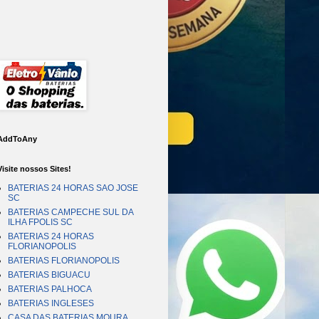
AddToAny
Visite nossos Sites!
BATERIAS 24 HORAS SAO JOSE
SC
BATERIAS CAMPECHE SUL DA
ILHA FPOLIS SC
BATERIAS 24 HORAS
FLORIANOPOLIS
BATERIAS FLORIANOPOLIS
BATERIAS BIGUACU
BATERIAS PALHOCA
BATERIAS INGLESES
CASA DAS BATERIAS MOURA