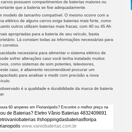
 carros possuem compartimentos de baterias maiores ou
ortante que a bateria se fixe adequadamente.
 um modelo de tamanho compatível. O mesmo ocorre com a
ma elétrico de alguns carros exige baterias mais forte, como
anto outros utilizam baterias mais fracas, com 40 ou 45 Ah.
ais apropriadas para a bateria de seu veículo, basta
prietário. Lá constam todas as informações necessárias para
 corretos.
pacidade necessária para alimentar o sistema elétrico de
ode sofrer alterações caso você tenha instalado muitos
 novos, como sistemas de som potentes, televisores,
Neste caso, é altamente recomendável procurar um
capacitado para analisar e medir com precisão a nova
ículo.
 observado é a qualidade e durabilidade da marca de bateria
ar.
oura 60 amperes em Florianópolis? Encontre o melhor preço na
sou de Baterias? Eletro Vânio Baterias 4832409691
etrovaniobaterias #shoppingdasbateriasfloripa
rianopolis
www.vaniobaterias.com.br