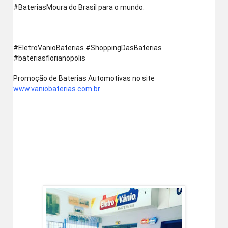
‪#‎BateriasMoura‬ do Brasil para o mundo. 
‪#‎EletroVanioBaterias‬ ‪#‎ShoppingDasBaterias‬ 
‪#‎bateriasflorianopolis‬
Promoção de Baterias Automotivas no site  
www.vaniobaterias.com.br