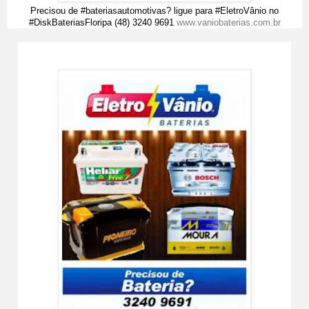
Precisou de #bateriasautomotivas? ligue para #EletroVânio no
#DiskBateriasFloripa (48) 3240 9691
www.vaniobaterias.com.br