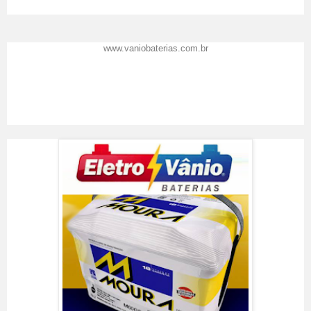
www.vaniobaterias.com.br
Eletro Vânio Baterias
Resenha feita por
Vânio Baterias
em
02
/09/2017
.
Prêmio Top de Marcas 2016
A Eletro Vânio Baterias
recomenda: Precisou de baterias ? Venha você também conhecer o
Shopping das Baterias em Florianópolis SC, o lugar certo para trocar a
bateria do seu carro.
Classificação:
5