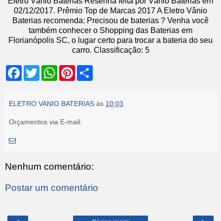
Eletro Vânio Baterias
Resenha feita por
Vânio Baterias
em
02
/12/2017
.
Prêmio Top de Marcas 2017
A Eletro Vânio
Baterias recomenda: Precisou de baterias ? Venha você
também conhecer o Shopping das Baterias em
Florianópolis SC, o lugar certo para trocar a bateria do seu
carro.
Classificação:
5
F
T
W
P
S
a
w
h
i
h
c
i
a
n
a
e
t
t
t
r
b
t
s
e
e
ELETRO VANIO BATERIAS
às
10:03
o
e
A
r
o
r
p
e
Orçamentos via E-mail:
k
p
s
t
Nenhum comentário:
Postar um comentário