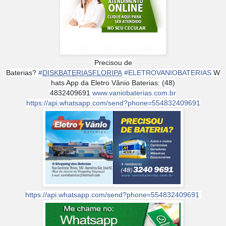
Precisou de
Baterias?
#
DISKBATERIASFLORIPA
#
ELETROVANIOBATERIAS
W
hats App da Eletro Vânio Baterias: (48)
4832409691
www.vaniobaterias.com.br
https://api.whatsapp.com/send?phone=554832409691
https://api.whatsapp.com/send?phone=554832409691