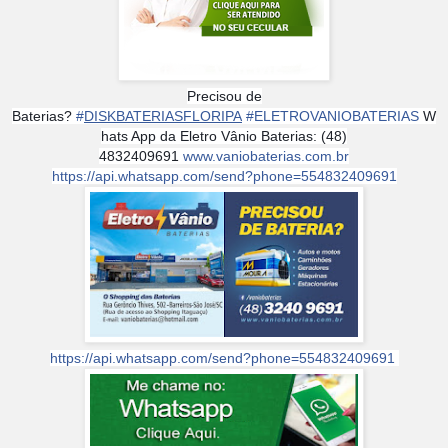
Precisou de
Baterias?
#
DISKBATERIASFLORIPA
#
ELETROVANIOBATERIAS
W
hats App da Eletro Vânio Baterias: (48)
4832409691
www.vaniobaterias.com.br
https://api.whatsapp.com/send?phone=554832409691
https://api.whatsapp.com/send?phone=554832409691