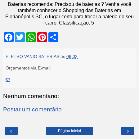
Baterias recomenda: Precisou de baterias ? Venha você
também conhecer o Shopping das Baterias em
Florianópolis SC, o lugar certo para trocar a bateria do seu
carro.
Classificação:
5
F
T
W
P
S
a
w
h
i
h
c
i
a
n
a
e
t
t
t
r
b
t
s
e
e
ELETRO VANIO BATERIAS
às
06:02
o
e
A
r
o
r
p
e
Orçamentos via E-mail:
k
p
s
t
Nenhum comentário:
Postar um comentário
‹
›
Página inicial