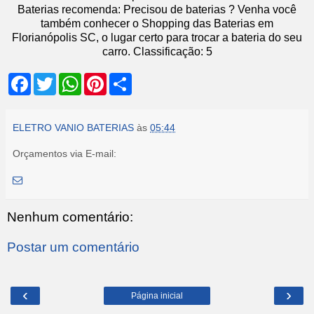
Baterias recomenda: Precisou de baterias ? Venha você
também conhecer o Shopping das Baterias em
Florianópolis SC, o lugar certo para trocar a bateria do seu
carro.
Classificação:
5
F
T
W
P
S
a
w
h
i
h
c
i
a
n
a
e
t
t
t
r
b
t
s
e
e
ELETRO VANIO BATERIAS
às
05:44
o
e
A
r
o
r
p
e
Orçamentos via E-mail:
k
p
s
t
Nenhum comentário:
Postar um comentário
‹
›
Página inicial