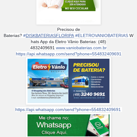
Precisou de
Baterias?
#
DISKBATERIASFLORIPA
#
ELETROVANIOBATERIAS
W
hats App da Eletro Vânio Baterias: (48)
4832409691
www.vaniobaterias.com.br
https://api.whatsapp.com/send?phone=554832409691
https://api.whatsapp.com/send?phone=554832409691